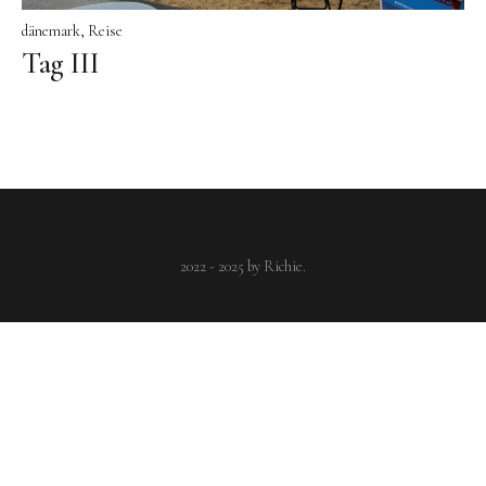
dänemark
Reise
Tag III
CATCH-CRY
backen
(8)
brot
(6)
brötchen
Asaa
(2)
baguette
(2)
beilage
(2)
deftig
(9)
eintopf
(4)
(3)
dessert
(3)
curry
(2)
dinkel
(2)
2022 - 2025 by Richie
griechenland
(3)
fruchtig
(2)
geflügel
(2)
gemüse
(2)
grillen
(2)
gurke
(2)
italien
hackfleisch
(5)
herbst
(3)
huhn
(3)
hülsenfrüchte
(2)
(6)
kartoffel
(3)
Lakritze
(3)
kreta
(2)
linsen
(2)
lyngså
(2)
lüneburger heide
paprika
(5)
natur
(3)
Nordjütland
(3)
(2)
mais
(2)
Meer
(2)
pasta
(2)
salat
(5)
reis
(3)
roggen
(3)
sandwich
(3)
sommer
(2)
Strand
(2)
tomate
(4)
vegetarisch
(3)
wald
(2)
wandern
(2)
zwiebel
(2)