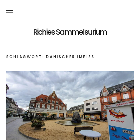
Küche
Richies Sammelsurium
Kochen
SCHLAGWORT:
DÄNISCHER IMBISS
Backen
Reise
dänemark
Status
Über mich