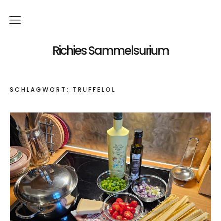
Küche
Richies Sammelsurium
Kochen
SCHLAGWORT:
TRÜFFELÖL
Backen
Reise
dänemark
Status
Über mich