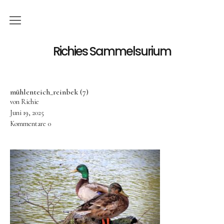
Küche
Richies Sammelsurium
Kochen
mühlenteich_reinbek (7)
Backen
von Richie
Reise
Juni 19, 2025
Kommentare
0
dänemark
Status
Über mich