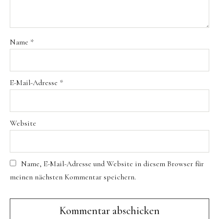
NEUESTE KOMMENTARE
Richie
zu
Paprika Hackbraten
Name
*
Peter
zu
Paprika Hackbraten
E-Mail-Adresse
*
Website
Name, E-Mail-Adresse und Website in diesem Browser für
meinen nächsten Kommentar speichern.