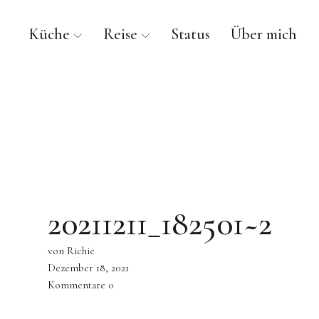
Küche
Reise
Status
Über mich
20211211_182501~2
von Richie
Dezember 18, 2021
Kommentare
0